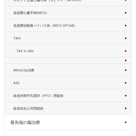
低侵襲心臓手術(MICS）
低侵襲冠動脈バイパス術（MICS-OPCAB）
TAVI
TAV in SAV
Mitraclip治療
ASD
経皮的卵円孔開存（PFO）閉鎖術
経皮的左心耳閉鎖術
最先端の脳治療