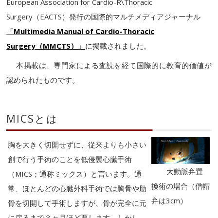
European Association for Cardio-R\Thoracic
Surgery（EACTS）発行の国際的マルチメディアジャーナル
「Multimedia Manual of Cardio-Thoracic
Surgery（MMCTS）」
に掲載されました。
本掲載は、専門家による査読を経て国際的に教育的価値が
認められたものです。
MICSとは
胸を大きく切開せずに、従来よりも小さい
創で行う手術のことを低侵襲心臓手術
大動脈
弁置
（MICS；通称ミックス）と言います。通
換術の場合（僧帽
常、ほとんどの心臓外科手術では胸骨や肋
弁は3cm）
骨を切開して手術しますが、骨が完全に元
に戻るまで３ヶ月ほど要します。しかし