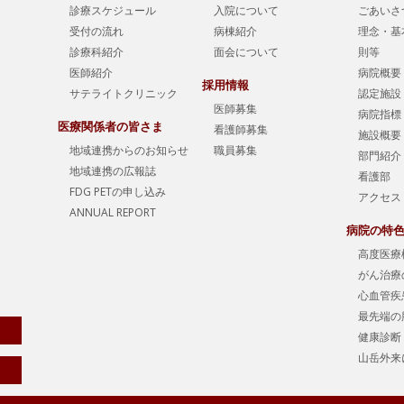
診療スケジュール
入院について
ごあいさ
受付の流れ
病棟紹介
理念・基
診療科紹介
面会について
則等
医師紹介
病院概要
採用情報
サテライトクリニック
認定施設
医師募集
病院指標
医療関係者の皆さま
看護師募集
施設概要
地域連携からのお知らせ
職員募集
部門紹介
地域連携の広報誌
看護部
FDG PETの申し込み
アクセス
ANNUAL REPORT
病院の特
高度医療
がん治療
心血管疾
最先端の
健康診断
山岳外来