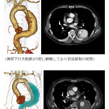
（胸部下行大動脈が3腔に解離しており切迫破裂の状態）