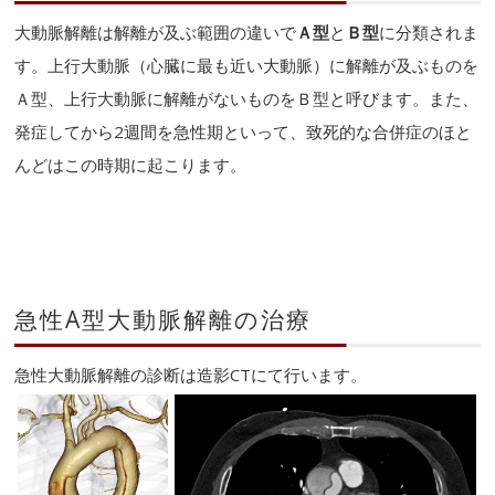
大動脈解離は解離が及ぶ範囲の違いで
Ａ型
と
Ｂ型
に分類されま
す。上行大動脈（心臓に最も近い大動脈）に解離が及ぶものを
Ａ型、上行大動脈に解離がないものをＢ型と呼びます。また、
発症してから2週間を急性期といって、致死的な合併症のほと
んどはこの時期に起こります。
急性A型大動脈解離の治療
急性大動脈解離の診断は造影CTにて行います。