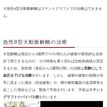
※急性A型大動脈解離はステントグラフトでの治療はできませ
ん。
急性B型大動脈解離の治療
Ｂ型解離は発症から4週間で10％弱の人が破裂や致死的な合併
症で死亡するものの、その時期を乗り切れば比較的病状が安定
するため、急性期（発症から2週間の間）の治療は
安静にして
血圧を下げる治療
を行います。しかし、破裂や破裂の危険が非
常に高まった場合（切迫破裂）や、脚や腹部臓器の血流障害を
起こした場合などは、緊急で手術を行います。手術は
ステント
グラフト
や
バイパス術
を行います。