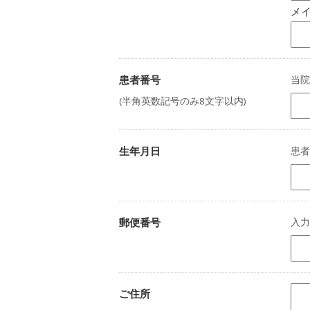
メイ
患者番号
当院
(半角英数記号のみ
8文字以内
)
生年月日
患者
郵便番号
入力例
ご住所