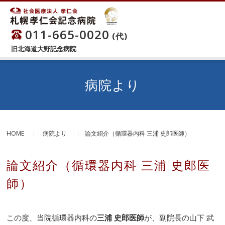
011-665-0020
(代)
旧北海道大野記念病院
病院より
HOME
病院より
論文紹介（循環器内科 三浦 史郎医師）
論文紹介（循環器内科 三浦 史郎医
師）
この度、当院循環器内科の
三浦 史郎医師
が、副院長の山下 武