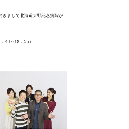
おきまして北海道大野記念病院が
。
：44～18：55）