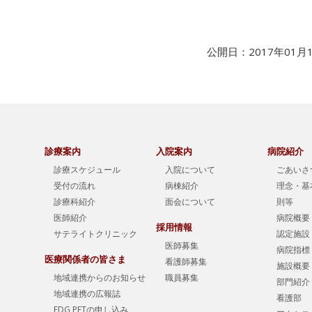
公開日：2017年01月
診療案内
入院案内
病院紹介
診療スケジュール
入院について
ごあいさ
受付の流れ
病棟紹介
理念・基
診療科紹介
面会について
則等
医師紹介
病院概要
採用情報
サテライトクリニック
認定施設
医師募集
病院指標
医療関係者の皆さま
看護師募集
施設概要
地域連携からのお知らせ
職員募集
部門紹介
地域連携の広報誌
看護部
FDG PETの申し込み