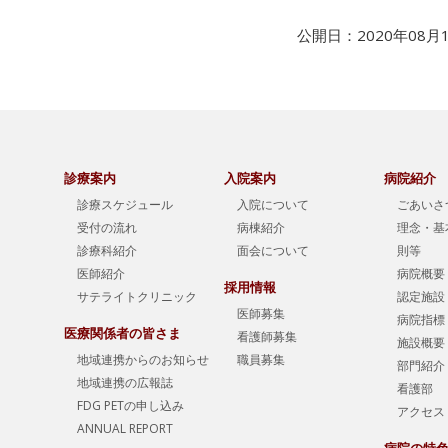
公開日：2020年08月
診療案内
入院案内
病院紹介
診療スケジュール
入院について
ごあいさ
受付の流れ
病棟紹介
理念・基
診療科紹介
面会について
則等
医師紹介
病院概要
採用情報
サテライトクリニック
認定施設
医師募集
病院指標
医療関係者の皆さま
看護師募集
施設概要
地域連携からのお知らせ
職員募集
部門紹介
地域連携の広報誌
看護部
FDG PETの申し込み
アクセス
ANNUAL REPORT